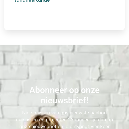
tandheelkunde
Abonneer op onze
nieuwsbrief!
Niets missen van ons nieuwste aanbod
cursussen en projecten? Abonneer je dan op
onze nieuwsbrief en je ontvangt vier keer