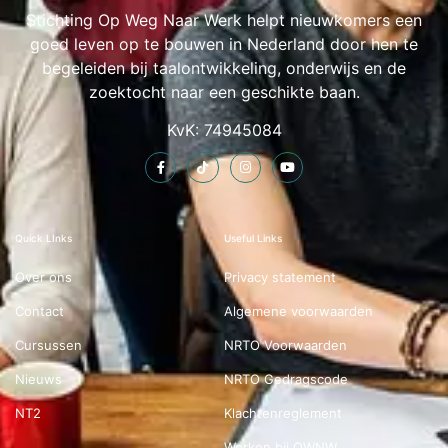
Stichting Op Weg Naar Werk helpt nieuwkomers een
goed leven op te bouwen in Nederland door hen te
begeleiden bij taalontwikkeling, onderwijs en de
zoektocht naar een geschikte baan.
KvK: 74945084
Quick LInks
Useful Links
Over ons
Privacy statement
Contact
Algemene voorwaarden
Cursussen
NRTO Voorwaarden
Nieuws
NRTO Gedragscode
NT2
Klachtenreglement
Werken bij OWNW