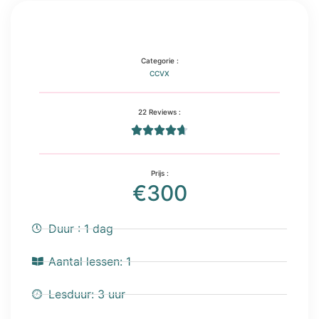
Categorie :
CCVX
22 Reviews :





Prijs :
€300
Duur : 1 dag
Aantal lessen: 1
Lesduur: 3 uur