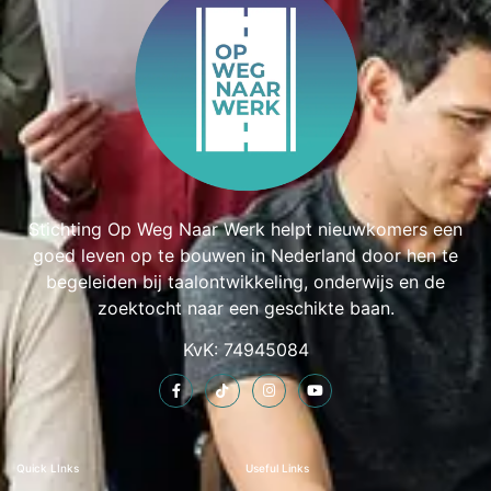
Stichting Op Weg Naar Werk helpt nieuwkomers een
goed leven op te bouwen in Nederland door hen te
begeleiden bij taalontwikkeling, onderwijs en de
zoektocht naar een geschikte baan.
KvK: 74945084
Quick LInks
Useful Links