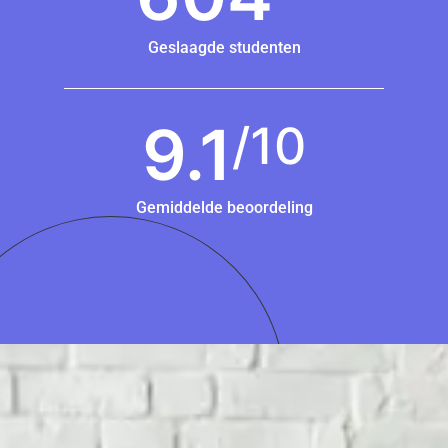
Geslaagde studenten
9.1
/10
Gemiddelde beoordeling