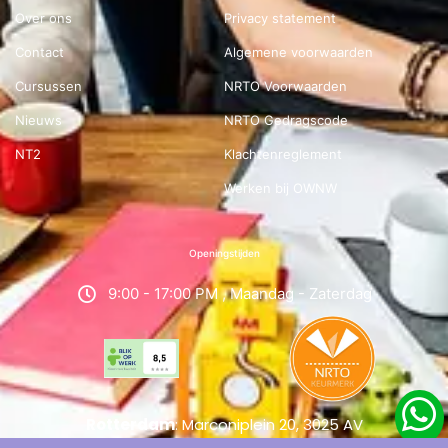
Over ons
Privacy statement
Contact
Algemene voorwaarden
Cursussen
NRTO Voorwaarden
Nieuws
NRTO Gedragscode
NT2
Klachtenreglement
Werken bij OWNW
Openingstijden
9:00 - 17:00 PM , Maandag - Zaterdag
Rotterdam
: Marconiplein 20, 3025 AV