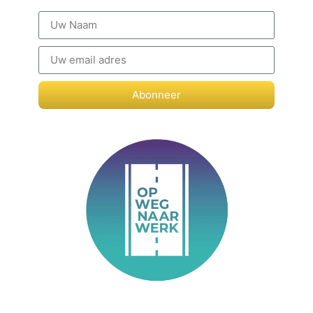
Abonneer
Stichting Op Weg Naar Werk helpt nieuwkomers een