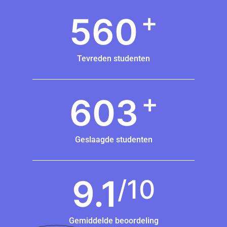
+
561
Tevreden studenten
+
604
Geslaagde studenten
9.1
/10
Gemiddelde beoordeling