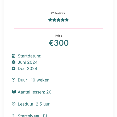
22 Reviews :





Prijs :
€300
Startdatum:
Juni 2024
Dec 2024
Duur : 10 weken
Aantal lessen: 20
Lesduur: 2,5 uur
Startniveau: B1