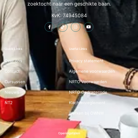
zoektocht naar een geschikte baan.
KvK: 74945084
Quick LInks
Useful Links
Over ons
Privacy statement
Contact
Algemene voorwaarden
Cursussen
NRTO Voorwaarden
Nieuws
NRTO Gedragscode
NT2
Klachtenreglement
Werken bij OWNW
Openingstijden