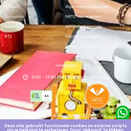
Contact
Algemene voorwaarden
Cursussen
NRTO Voorwaarden
Nieuws
NRTO Gedragscode
NT2
Klachtenreglement
Werken bij OWNW
Openingstijden
9:00 - 17:00 PM , Maandag - Zaterdag
Rotterdam
: Marconiplein 20, 3025 AV
Deze site gebruikt functionele cookies en externe scripts
om je beleving te verbeteren. Door ‘akkoord’ te klikken,