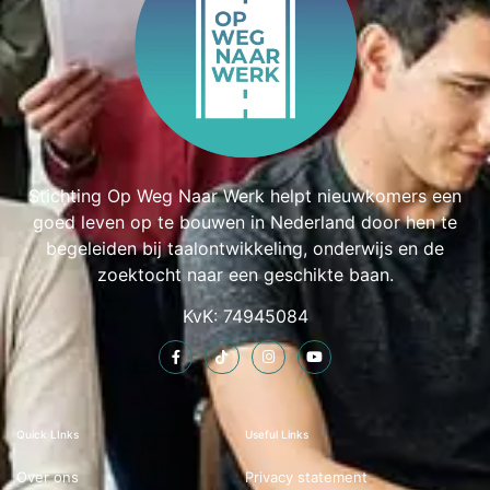
Stichting Op Weg Naar Werk helpt nieuwkomers een
goed leven op te bouwen in Nederland door hen te
begeleiden bij taalontwikkeling, onderwijs en de
zoektocht naar een geschikte baan.
KvK: 74945084
Quick LInks
Useful Links
Over ons
Privacy statement